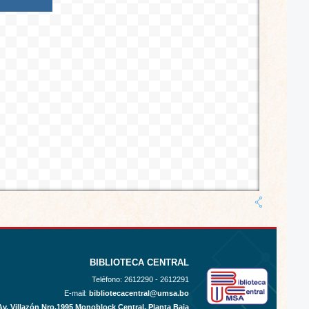
BIBLIOTECA CENTRAL
Teléfono:
2612290 - 2612291
E-mail:
bibliotecacentral@umsa.bo
Av. Villazón Nro.1995 Monoblock Central, Planta Baja