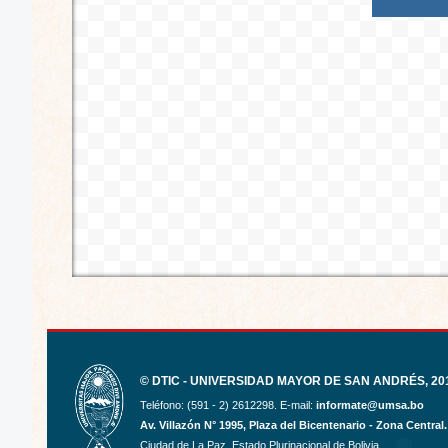
© DTIC - UNIVERSIDAD MAYOR DE SAN ANDRÉS, 201
Teléfono: (591 - 2) 2612298. E-mail:
informate@umsa.bo
Av. Villazón N° 1995, Plaza del Bicentenario - Zona Central.
Ciudad de La Paz. Estado Plurinacional de Bolivia