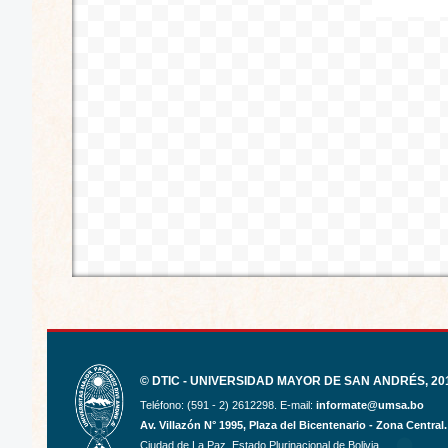
© DTIC - UNIVERSIDAD MAYOR DE SAN ANDRÉS, 201
Teléfono: (591 - 2) 2612298. E-mail:
informate@umsa.bo
Av. Villazón N° 1995, Plaza del Bicentenario - Zona Central.
Ciudad de La Paz. Estado Plurinacional de Bolivia