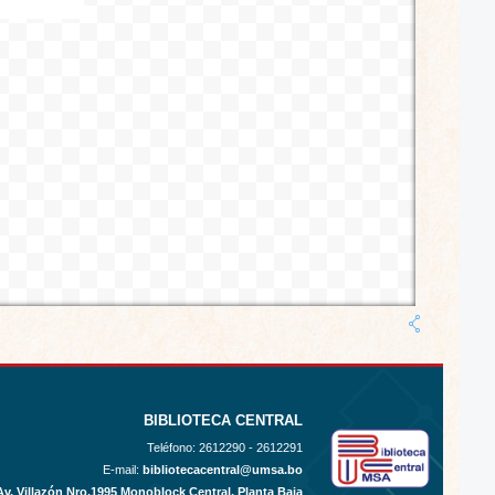
BIBLIOTECA CENTRAL
Teléfono:
2612290 - 2612291
E-mail:
bibliotecacentral@umsa.bo
Av. Villazón Nro.1995 Monoblock Central, Planta Baja