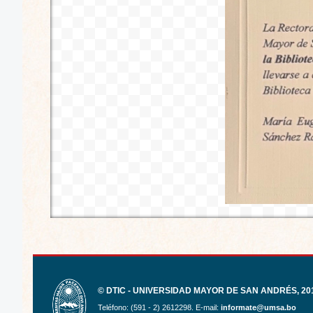
© DTIC - UNIVERSIDAD MAYOR DE SAN ANDRÉS, 201
Teléfono: (591 - 2) 2612298. E-mail:
informate@umsa.bo