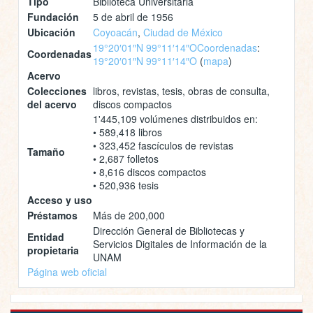
Tipo
Biblioteca Universitaria
Fundación
5 de abril de 1956
Ubicación
Coyoacán
,
Ciudad de México
19°20′01″N 99°11′14″O
Coordenadas
:
Coordenadas
19°20′01″N 99°11′14″O
(
mapa
)
Acervo
Colecciones
libros, revistas, tesis, obras de consulta,
del acervo
discos compactos
1'445,109 volúmenes distribuidos en:
• 589,418 libros
• 323,452 fascículos de revistas
Tamaño
• 2,687 folletos
• 8,616 discos compactos
• 520,936 tesis
Acceso y uso
Préstamos
Más de 200,000
Dirección General de Bibliotecas y
Entidad
Servicios Digitales de Información de la
propietaria
UNAM
Página web oficial