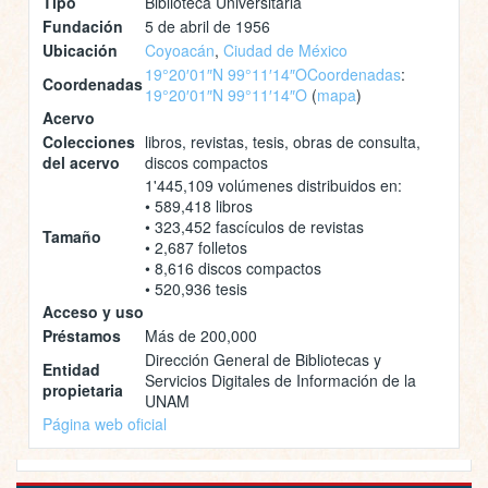
Tipo
Biblioteca Universitaria
Fundación
5 de abril de 1956
Ubicación
Coyoacán
,
Ciudad de México
19°20′01″N 99°11′14″O
Coordenadas
:
Coordenadas
19°20′01″N 99°11′14″O
(
mapa
)
Acervo
Colecciones
libros, revistas, tesis, obras de consulta,
del acervo
discos compactos
1'445,109 volúmenes distribuidos en:
• 589,418 libros
• 323,452 fascículos de revistas
Tamaño
• 2,687 folletos
• 8,616 discos compactos
• 520,936 tesis
Acceso y uso
Préstamos
Más de 200,000
Dirección General de Bibliotecas y
Entidad
Servicios Digitales de Información de la
propietaria
UNAM
Página web oficial