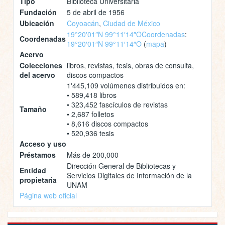
Tipo
Biblioteca Universitaria
Fundación
5 de abril de 1956
Ubicación
Coyoacán
,
Ciudad de México
19°20′01″N 99°11′14″O
Coordenadas
:
Coordenadas
19°20′01″N 99°11′14″O
(
mapa
)
Acervo
Colecciones
libros, revistas, tesis, obras de consulta,
del acervo
discos compactos
1'445,109 volúmenes distribuidos en:
• 589,418 libros
• 323,452 fascículos de revistas
Tamaño
• 2,687 folletos
• 8,616 discos compactos
• 520,936 tesis
Acceso y uso
Préstamos
Más de 200,000
Dirección General de Bibliotecas y
Entidad
Servicios Digitales de Información de la
propietaria
UNAM
Página web oficial