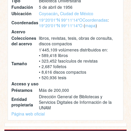
Tipo
Biblioteca Universitaria
Fundación
5 de abril de 1956
Ubicación
Coyoacán
,
Ciudad de México
19°20′01″N 99°11′14″O
Coordenadas
:
Coordenadas
19°20′01″N 99°11′14″O
(
mapa
)
Acervo
Colecciones
libros, revistas, tesis, obras de consulta,
del acervo
discos compactos
1'445,109 volúmenes distribuidos en:
• 589,418 libros
• 323,452 fascículos de revistas
Tamaño
• 2,687 folletos
• 8,616 discos compactos
• 520,936 tesis
Acceso y uso
Préstamos
Más de 200,000
Dirección General de Bibliotecas y
Entidad
Servicios Digitales de Información de la
propietaria
UNAM
Página web oficial