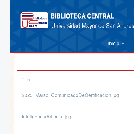
Inicio
Title
2025_Marzo_ComunicadoDeCertificacion.jpg
InteligenciaArtificial.jpg