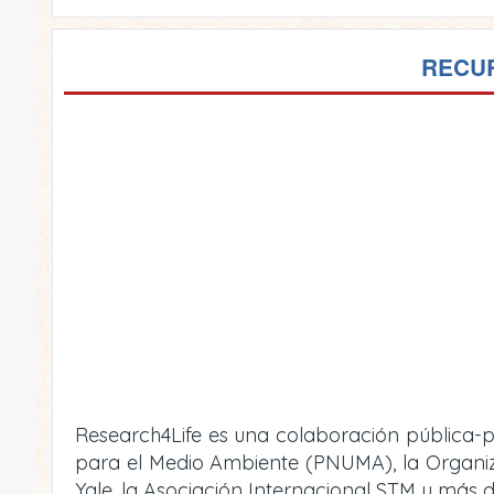
RECUR
Research4Life es una colaboración pública-p
para el Medio Ambiente (PNUMA), la Organizac
Yale, la Asociación Internacional STM y más d