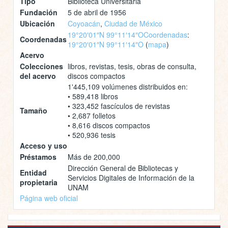
Tipo
Biblioteca Universitaria
Fundación
5 de abril de 1956
Ubicación
Coyoacán
,
Ciudad de México
19°20′01″N 99°11′14″O
Coordenadas
:
Coordenadas
19°20′01″N 99°11′14″O
(
mapa
)
Acervo
Colecciones
libros, revistas, tesis, obras de consulta,
del acervo
discos compactos
1'445,109 volúmenes distribuidos en:
• 589,418 libros
• 323,452 fascículos de revistas
Tamaño
• 2,687 folletos
• 8,616 discos compactos
• 520,936 tesis
Acceso y uso
Préstamos
Más de 200,000
Dirección General de Bibliotecas y
Entidad
Servicios Digitales de Información de la
propietaria
UNAM
Página web oficial