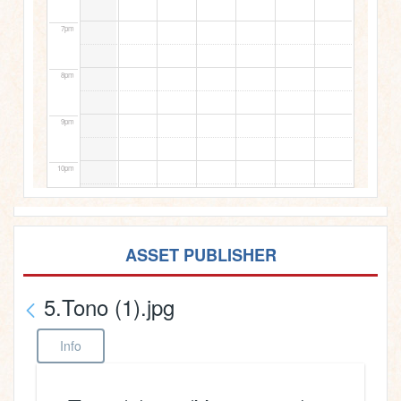
7pm
8pm
9pm
10pm
11pm
ASSET PUBLISHER
5.Tono (1).jpg
Info