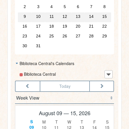
2
3
4
5
6
7
8
2am
9
10
11
12
13
14
15
16
17
18
19
20
21
22
3am
23
24
25
26
27
28
29
4am
30
31
5am
Biblioteca Central's Calendars
6am
Biblioteca Central
Today
7am
8am
August 09 — 15, 2026
9am
09
10
11
12
13
14
15