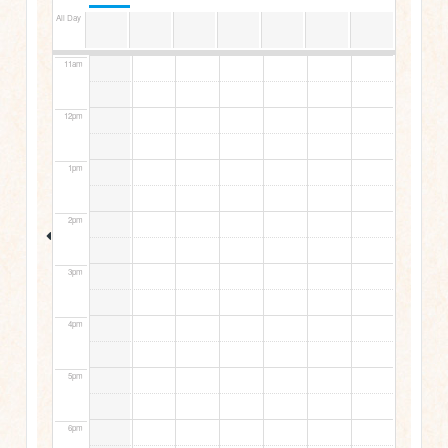
10am
All Day
11am
12pm
1pm
2pm
3pm
4pm
5pm
6pm