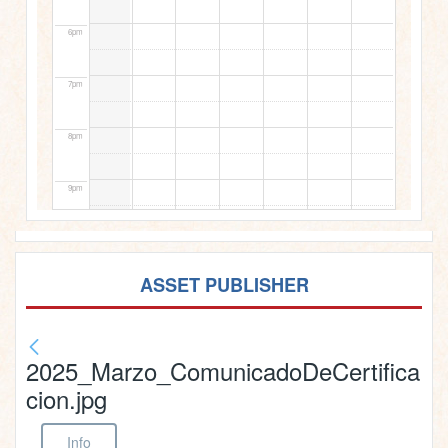
6pm
7pm
8pm
9pm
10pm
ASSET PUBLISHER
11pm
2025_Marzo_ComunicadoDeCertifica
cion.jpg
Info