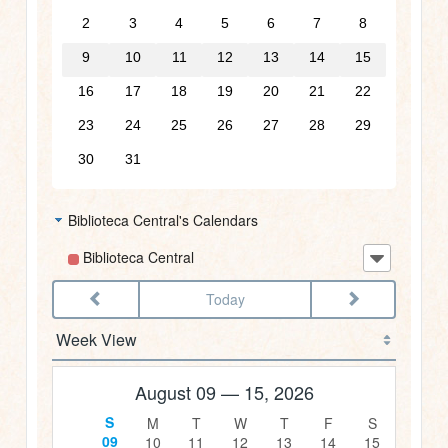
2
3
4
5
6
7
8
1am
9
10
11
12
13
14
15
16
17
18
19
20
21
22
2am
23
24
25
26
27
28
29
3am
30
31
4am
Biblioteca Central's Calendars
5am
Biblioteca Central
Today
6am
7am
August 09 — 15, 2026
8am
09
10
11
12
13
14
15