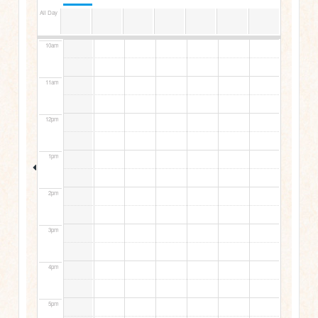
9am
All Day
10am
11am
12pm
1pm
2pm
3pm
4pm
5pm