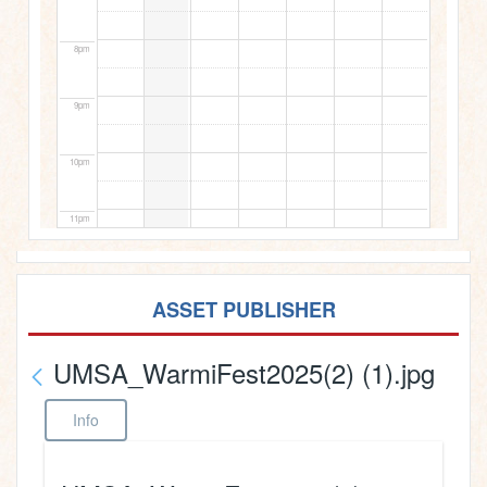
8pm
9pm
10pm
11pm
ASSET PUBLISHER
UMSA_WarmiFest2025(2) (1).jpg
Info