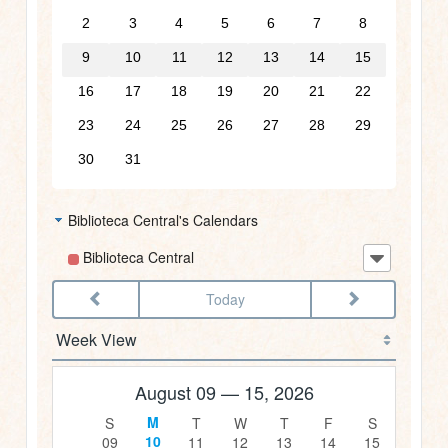
2am
2
3
4
5
6
7
8
9
10
11
12
13
14
15
3am
16
17
18
19
20
21
22
4am
23
24
25
26
27
28
29
30
31
5am
6am
Biblioteca Central's Calendars
Biblioteca Central
7am
Today
8am
9am
August 09 — 15, 2026
10am
10
09
11
12
13
14
15