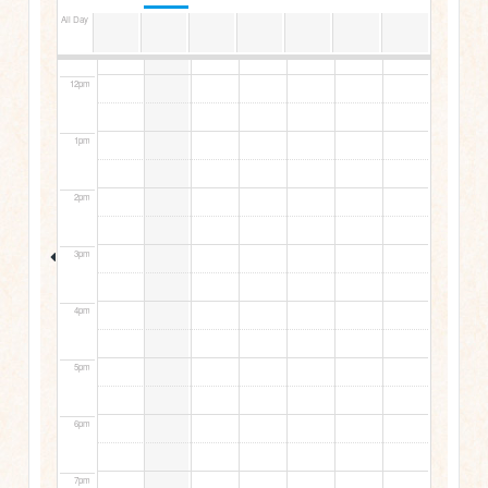
All Day
11am
12pm
1pm
2pm
3pm
4pm
5pm
6pm
7pm