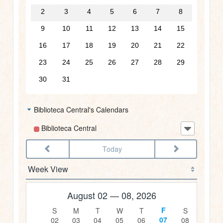
3am
2
3
4
5
6
7
8
9
10
11
12
13
14
15
4am
16
17
18
19
20
21
22
5am
23
24
25
26
27
28
29
30
31
6am
Biblioteca Central's Calendars
7am
Biblioteca Central
8am
Today
9am
10am
August 02 — 08, 2026
11am
07
02
03
04
05
06
08