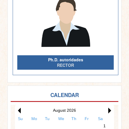
Ph.D. autoridades
RECTOR
12am
CALENDAR
1am
August 2026
Su
Mo
Tu
We
Th
Fr
Sa
2am
1