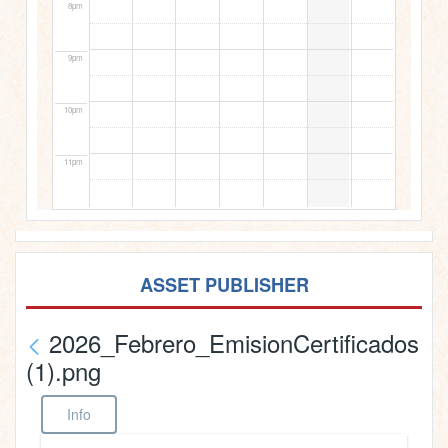
8pm
9pm
10pm
11pm
ASSET PUBLISHER
2026_Febrero_EmisionCertificados
(1).png
Info