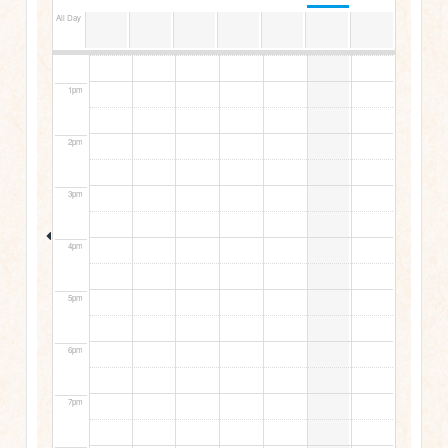
All Day
12pm
1pm
2pm
3pm
4pm
5pm
6pm
7pm