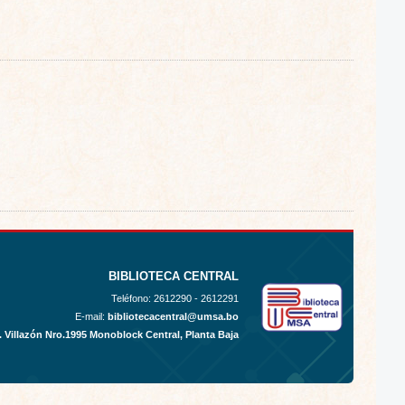
BIBLIOTECA CENTRAL
Teléfono:
2612290 - 2612291
E-mail:
bibliotecacentral@umsa.bo
. Villazón Nro.1995 Monoblock Central, Planta Baja