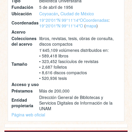
Tipo
Biblioteca Universitaria
Fundación
5 de abril de 1956
Ubicación
Coyoacán
,
Ciudad de México
19°20′01″N 99°11′14″O
Coordenadas
:
Coordenadas
19°20′01″N 99°11′14″O
(
mapa
)
Acervo
Colecciones
libros, revistas, tesis, obras de consulta,
del acervo
discos compactos
1'445,109 volúmenes distribuidos en:
• 589,418 libros
• 323,452 fascículos de revistas
Tamaño
• 2,687 folletos
• 8,616 discos compactos
• 520,936 tesis
Acceso y uso
Préstamos
Más de 200,000
Dirección General de Bibliotecas y
Entidad
Servicios Digitales de Información de la
propietaria
UNAM
Página web oficial