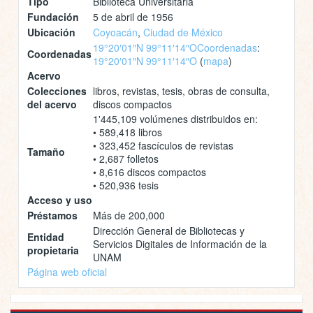
Tipo
Biblioteca Universitaria
Fundación
5 de abril de 1956
Ubicación
Coyoacán
,
Ciudad de México
19°20′01″N 99°11′14″O
Coordenadas
:
Coordenadas
19°20′01″N 99°11′14″O
(
mapa
)
Acervo
Colecciones
libros, revistas, tesis, obras de consulta,
del acervo
discos compactos
1'445,109 volúmenes distribuidos en:
• 589,418 libros
• 323,452 fascículos de revistas
Tamaño
• 2,687 folletos
• 8,616 discos compactos
• 520,936 tesis
Acceso y uso
Préstamos
Más de 200,000
Dirección General de Bibliotecas y
Entidad
Servicios Digitales de Información de la
propietaria
UNAM
Página web oficial