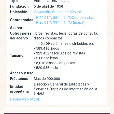
Tipo
Biblioteca Universitaria
Fundación
5 de abril de 1956
Ubicación
Coyoacán
,
Ciudad de México
19°20′01″N 99°11′14″O
Coordenadas
:
Coordenadas
19°20′01″N 99°11′14″O
(
mapa
)
Acervo
Colecciones
libros, revistas, tesis, obras de consulta,
del acervo
discos compactos
1'445,109 volúmenes distribuidos en:
• 589,418 libros
• 323,452 fascículos de revistas
Tamaño
• 2,687 folletos
• 8,616 discos compactos
• 520,936 tesis
Acceso y uso
Préstamos
Más de 200,000
Dirección General de Bibliotecas y
Entidad
Servicios Digitales de Información de la
propietaria
UNAM
Página web oficial