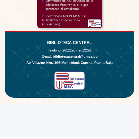
BIBLIOTECA CENTRAL
Teléfono:
2612290 - 2612291
E-mail:
bibliotecacentral@umsa.bo
Av. Villazón Nro.1995 Monoblock Central, Planta Baja