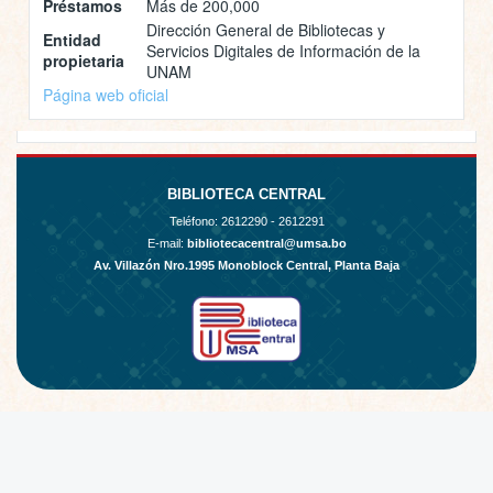
Préstamos
Más de 200,000
Dirección General de Bibliotecas y
Entidad
Servicios Digitales de Información de la
propietaria
UNAM
Página web oficial
BIBLIOTECA CENTRAL
Teléfono:
2612290 - 2612291
E-mail:
bibliotecacentral@umsa.bo
Av. Villazón Nro.1995 Monoblock Central, Planta Baja