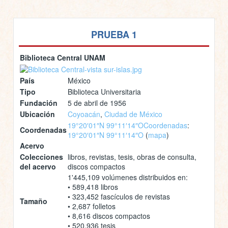
PRUEBA 1
Biblioteca Central UNAM
País
México
Tipo
Biblioteca Universitaria
Fundación
5 de abril de 1956
Ubicación
Coyoacán
,
Ciudad de México
19°20′01″N 99°11′14″O
Coordenadas
:
Coordenadas
19°20′01″N 99°11′14″O
(
mapa
)
Acervo
Colecciones
libros, revistas, tesis, obras de consulta,
del acervo
discos compactos
1'445,109 volúmenes distribuidos en:
• 589,418 libros
• 323,452 fascículos de revistas
Tamaño
• 2,687 folletos
• 8,616 discos compactos
• 520,936 tesis