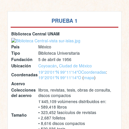
PRUEBA 1
Biblioteca Central UNAM
País
México
Tipo
Biblioteca Universitaria
Fundación
5 de abril de 1956
Ubicación
Coyoacán
,
Ciudad de México
19°20′01″N 99°11′14″O
Coordenadas
:
Coordenadas
19°20′01″N 99°11′14″O
(
mapa
)
Acervo
Colecciones
libros, revistas, tesis, obras de consulta,
del acervo
discos compactos
1'445,109 volúmenes distribuidos en:
• 589,418 libros
• 323,452 fascículos de revistas
Tamaño
• 2,687 folletos
• 8,616 discos compactos
• 520,936 tesis