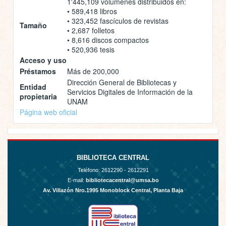
1'445,109 volúmenes distribuidos en:
• 589,418 libros
• 323,452 fascículos de revistas
Tamaño
• 2,687 folletos
• 8,616 discos compactos
• 520,936 tesis
Acceso y uso
Préstamos
Más de 200,000
Dirección General de Bibliotecas y
Entidad
Servicios Digitales de Información de la
propietaria
UNAM
Página web oficial
BIBLIOTECA CENTRAL
Teléfono:
2612290 - 2612291
E-mail:
bibliotecacentral@umsa.bo
Av. Villazón Nro.1995 Monoblock Central, Planta Baja