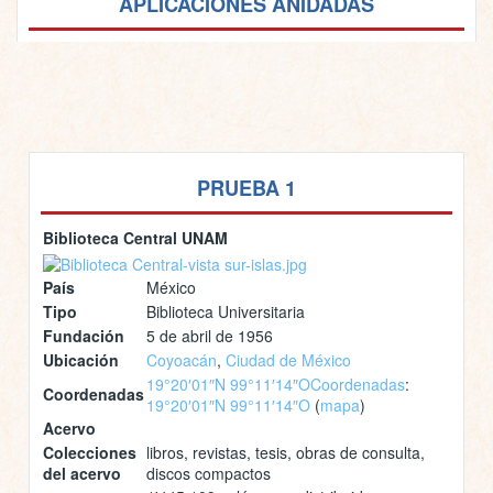
APLICACIONES ANIDADAS
PRUEBA 1
Biblioteca Central UNAM
País
México
Tipo
Biblioteca Universitaria
Fundación
5 de abril de 1956
Ubicación
Coyoacán
,
Ciudad de México
19°20′01″N 99°11′14″O
Coordenadas
:
Coordenadas
19°20′01″N 99°11′14″O
(
mapa
)
Acervo
Colecciones
libros, revistas, tesis, obras de consulta,
del acervo
discos compactos