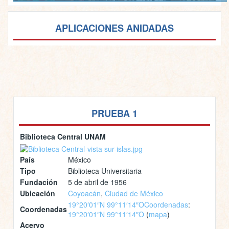
APLICACIONES ANIDADAS
PRUEBA 1
Biblioteca Central UNAM
País
México
Tipo
Biblioteca Universitaria
Fundación
5 de abril de 1956
Ubicación
Coyoacán
,
Ciudad de México
19°20′01″N 99°11′14″O
Coordenadas
:
Coordenadas
19°20′01″N 99°11′14″O
(
mapa
)
Acervo