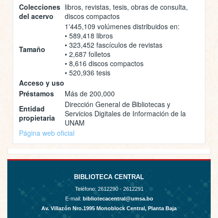
Colecciones
libros, revistas, tesis, obras de consulta,
del acervo
discos compactos
1'445,109 volúmenes distribuidos en:
• 589,418 libros
• 323,452 fascículos de revistas
Tamaño
• 2,687 folletos
• 8,616 discos compactos
• 520,936 tesis
Acceso y uso
Préstamos
Más de 200,000
Dirección General de Bibliotecas y
Entidad
Servicios Digitales de Información de la
propietaria
UNAM
Página web oficial
BIBLIOTECA CENTRAL
Teléfono:
2612290 - 2612291
E-mail:
bibliotecacentral@umsa.bo
Av. Villazón Nro.1995 Monoblock Central, Planta Baja