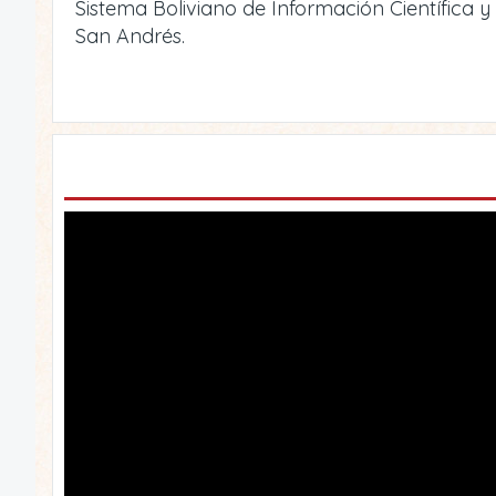
Sistema Boliviano de Información Científica 
San Andrés.