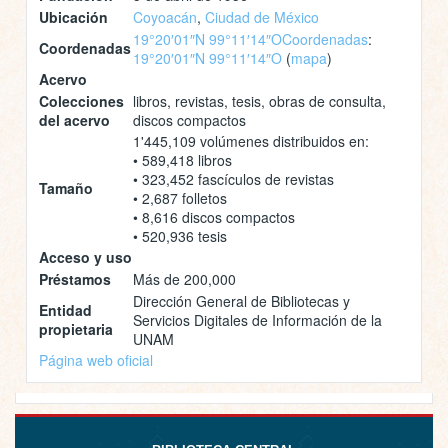
Ubicación
Coyoacán
,
Ciudad de México
19°20′01″N 99°11′14″O
Coordenadas
:
Coordenadas
19°20′01″N 99°11′14″O
(
mapa
)
Acervo
Colecciones
libros, revistas, tesis, obras de consulta,
del acervo
discos compactos
1'445,109 volúmenes distribuidos en:
• 589,418 libros
• 323,452 fascículos de revistas
Tamaño
• 2,687 folletos
• 8,616 discos compactos
• 520,936 tesis
Acceso y uso
Préstamos
Más de 200,000
Dirección General de Bibliotecas y
Entidad
Servicios Digitales de Información de la
propietaria
UNAM
Página web oficial