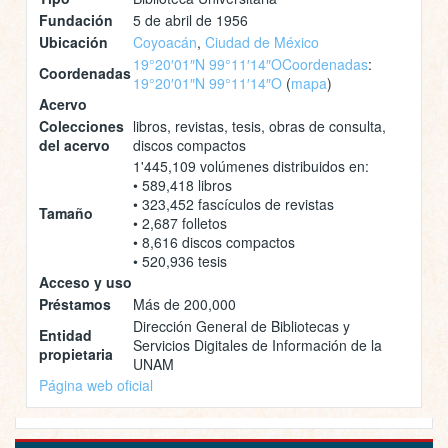
Fundación
5 de abril de 1956
Ubicación
Coyoacán
,
Ciudad de México
19°20′01″N 99°11′14″O
Coordenadas
:
Coordenadas
19°20′01″N 99°11′14″O
(
mapa
)
Acervo
Colecciones
libros, revistas, tesis, obras de consulta,
del acervo
discos compactos
1'445,109 volúmenes distribuidos en:
• 589,418 libros
• 323,452 fascículos de revistas
Tamaño
• 2,687 folletos
• 8,616 discos compactos
• 520,936 tesis
Acceso y uso
Préstamos
Más de 200,000
Dirección General de Bibliotecas y
Entidad
Servicios Digitales de Información de la
propietaria
UNAM
Página web oficial