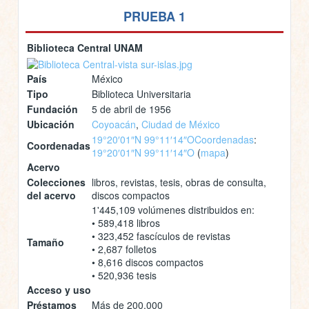
PRUEBA 1
Biblioteca Central UNAM
País
México
Tipo
Biblioteca Universitaria
Fundación
5 de abril de 1956
Ubicación
Coyoacán
,
Ciudad de México
19°20′01″N 99°11′14″O
Coordenadas
:
Coordenadas
19°20′01″N 99°11′14″O
(
mapa
)
Acervo
Colecciones
libros, revistas, tesis, obras de consulta,
del acervo
discos compactos
1'445,109 volúmenes distribuidos en:
• 589,418 libros
• 323,452 fascículos de revistas
Tamaño
• 2,687 folletos
• 8,616 discos compactos
• 520,936 tesis
Acceso y uso
Préstamos
Más de 200,000