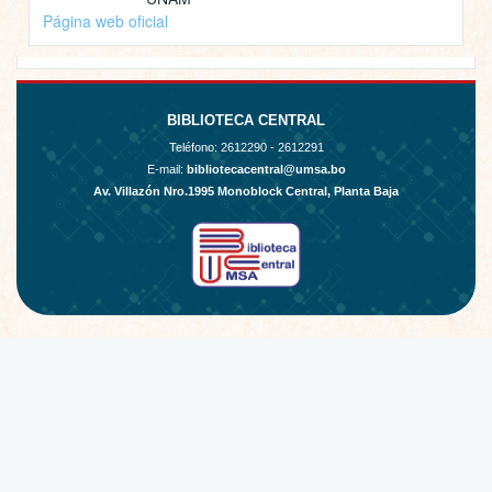
Página web oficial
BIBLIOTECA CENTRAL
Teléfono:
2612290 - 2612291
E-mail:
bibliotecacentral@umsa.bo
Av. Villazón Nro.1995 Monoblock Central, Planta Baja