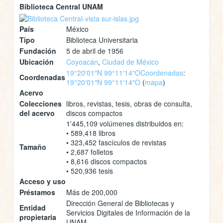
Biblioteca Central UNAM
País
México
Tipo
Biblioteca Universitaria
Fundación
5 de abril de 1956
Ubicación
Coyoacán
,
Ciudad de México
19°20′01″N 99°11′14″O
Coordenadas
:
Coordenadas
19°20′01″N 99°11′14″O
(
mapa
)
Acervo
Colecciones
libros, revistas, tesis, obras de consulta,
del acervo
discos compactos
1'445,109 volúmenes distribuidos en:
• 589,418 libros
• 323,452 fascículos de revistas
Tamaño
• 2,687 folletos
• 8,616 discos compactos
• 520,936 tesis
Acceso y uso
Préstamos
Más de 200,000
Dirección General de Bibliotecas y
Entidad
Servicios Digitales de Información de la
propietaria
UNAM