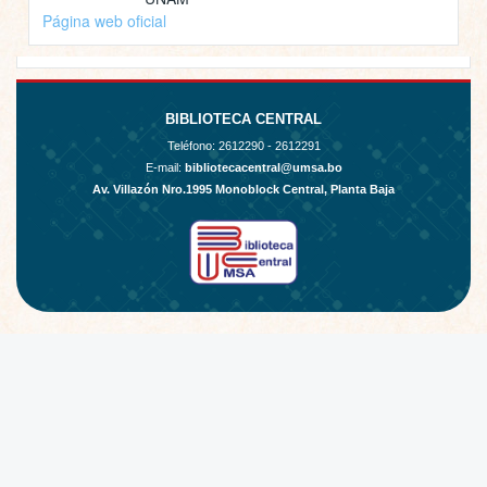
Página web oficial
BIBLIOTECA CENTRAL
Teléfono:
2612290 - 2612291
E-mail:
bibliotecacentral@umsa.bo
Av. Villazón Nro.1995 Monoblock Central, Planta Baja