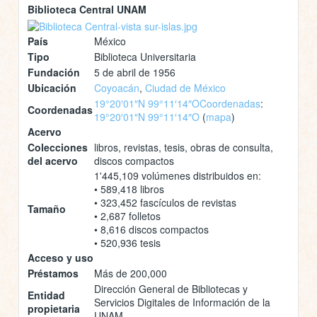
Biblioteca Central UNAM
País
México
Tipo
Biblioteca Universitaria
Fundación
5 de abril de 1956
Ubicación
Coyoacán
,
Ciudad de México
19°20′01″N 99°11′14″O
Coordenadas
:
Coordenadas
19°20′01″N 99°11′14″O
(
mapa
)
Acervo
Colecciones
libros, revistas, tesis, obras de consulta,
del acervo
discos compactos
1'445,109 volúmenes distribuidos en:
• 589,418 libros
• 323,452 fascículos de revistas
Tamaño
• 2,687 folletos
• 8,616 discos compactos
• 520,936 tesis
Acceso y uso
Préstamos
Más de 200,000
Dirección General de Bibliotecas y
Entidad
Servicios Digitales de Información de la
propietaria
UNAM