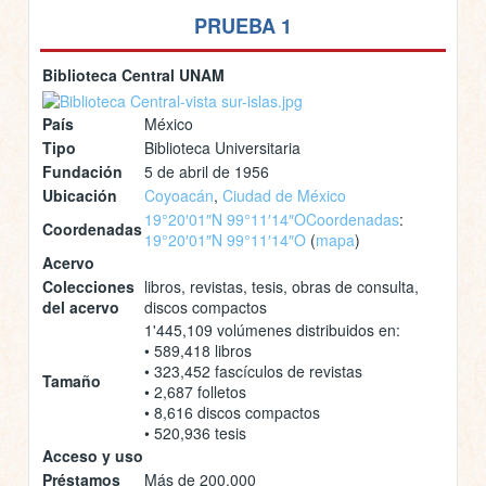
PRUEBA 1
Biblioteca Central UNAM
País
México
Tipo
Biblioteca Universitaria
Fundación
5 de abril de 1956
Ubicación
Coyoacán
,
Ciudad de México
19°20′01″N 99°11′14″O
Coordenadas
:
Coordenadas
19°20′01″N 99°11′14″O
(
mapa
)
Acervo
Colecciones
libros, revistas, tesis, obras de consulta,
del acervo
discos compactos
1'445,109 volúmenes distribuidos en:
• 589,418 libros
• 323,452 fascículos de revistas
Tamaño
• 2,687 folletos
• 8,616 discos compactos
• 520,936 tesis
Acceso y uso
Préstamos
Más de 200,000