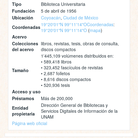
Tipo
Biblioteca Universitaria
Fundación
5 de abril de 1956
Ubicación
Coyoacán
,
Ciudad de México
19°20′01″N 99°11′14″O
Coordenadas
:
Coordenadas
19°20′01″N 99°11′14″O
(
mapa
)
Acervo
Colecciones
libros, revistas, tesis, obras de consulta,
del acervo
discos compactos
1'445,109 volúmenes distribuidos en:
• 589,418 libros
• 323,452 fascículos de revistas
Tamaño
• 2,687 folletos
• 8,616 discos compactos
• 520,936 tesis
Acceso y uso
Préstamos
Más de 200,000
Dirección General de Bibliotecas y
Entidad
Servicios Digitales de Información de la
propietaria
UNAM
Página web oficial