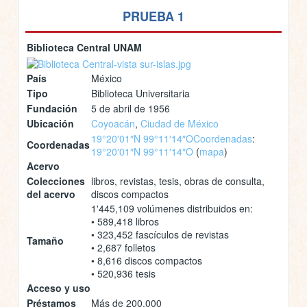
PRUEBA 1
Biblioteca Central UNAM
País
México
Tipo
Biblioteca Universitaria
Fundación
5 de abril de 1956
Ubicación
Coyoacán
,
Ciudad de México
19°20′01″N 99°11′14″O
Coordenadas
:
Coordenadas
19°20′01″N 99°11′14″O
(
mapa
)
Acervo
Colecciones
libros, revistas, tesis, obras de consulta,
del acervo
discos compactos
1'445,109 volúmenes distribuidos en:
• 589,418 libros
• 323,452 fascículos de revistas
Tamaño
• 2,687 folletos
• 8,616 discos compactos
• 520,936 tesis
Acceso y uso
Préstamos
Más de 200,000