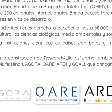
rivada de la Organización Mundial de la Salud (OMS)
ión Mundial de la Propiedad Intelectual (OMPI), las 
e 200 editoriales internacionales. Brinda acceso libre
es en vías de desarrollo.
tudiantes tienes derecho a acceder a hasta 68,000 r
ultura, las ciencias biológicas, medio ambientales y so
nstituciones científicas es países con bajos y m
 la construcción de Research4Life, así como tambié
Life: Hinari, AGORA, OARE, ARDI y GOALI, que brinda