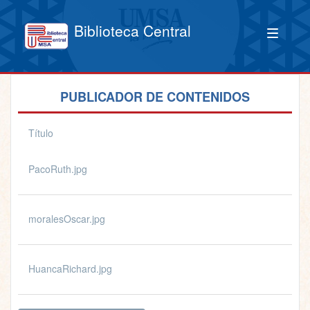
Biblioteca Central
PUBLICADOR DE CONTENIDOS
Título
PacoRuth.jpg
moralesOscar.jpg
HuancaRichard.jpg