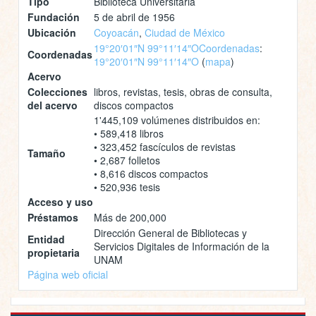
Tipo
Biblioteca Universitaria
Fundación
5 de abril de 1956
Ubicación
Coyoacán
,
Ciudad de México
19°20′01″N 99°11′14″O
Coordenadas
:
Coordenadas
19°20′01″N 99°11′14″O
(
mapa
)
Acervo
Colecciones
libros, revistas, tesis, obras de consulta,
del acervo
discos compactos
1'445,109 volúmenes distribuidos en:
• 589,418 libros
• 323,452 fascículos de revistas
Tamaño
• 2,687 folletos
• 8,616 discos compactos
• 520,936 tesis
Acceso y uso
Préstamos
Más de 200,000
Dirección General de Bibliotecas y
Entidad
Servicios Digitales de Información de la
propietaria
UNAM
Página web oficial