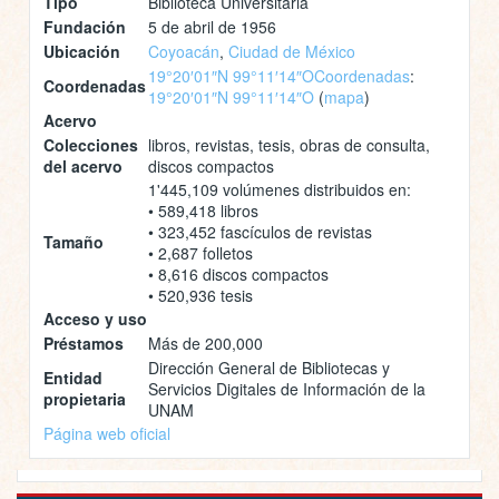
Tipo
Biblioteca Universitaria
Fundación
5 de abril de 1956
Ubicación
Coyoacán
,
Ciudad de México
19°20′01″N 99°11′14″O
Coordenadas
:
Coordenadas
19°20′01″N 99°11′14″O
(
mapa
)
Acervo
Colecciones
libros, revistas, tesis, obras de consulta,
del acervo
discos compactos
1'445,109 volúmenes distribuidos en:
• 589,418 libros
• 323,452 fascículos de revistas
Tamaño
• 2,687 folletos
• 8,616 discos compactos
• 520,936 tesis
Acceso y uso
Préstamos
Más de 200,000
Dirección General de Bibliotecas y
Entidad
Servicios Digitales de Información de la
propietaria
UNAM
Página web oficial