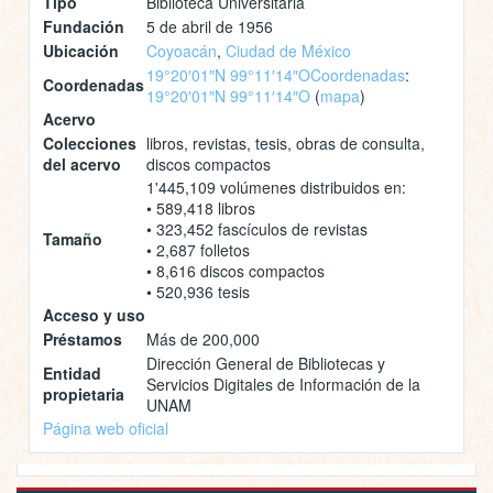
Tipo
Biblioteca Universitaria
Fundación
5 de abril de 1956
Ubicación
Coyoacán
,
Ciudad de México
19°20′01″N 99°11′14″O
Coordenadas
:
Coordenadas
19°20′01″N 99°11′14″O
(
mapa
)
Acervo
Colecciones
libros, revistas, tesis, obras de consulta,
del acervo
discos compactos
1'445,109 volúmenes distribuidos en:
• 589,418 libros
• 323,452 fascículos de revistas
Tamaño
• 2,687 folletos
• 8,616 discos compactos
• 520,936 tesis
Acceso y uso
Préstamos
Más de 200,000
Dirección General de Bibliotecas y
Entidad
Servicios Digitales de Información de la
propietaria
UNAM
Página web oficial