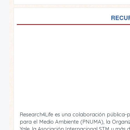
RECUR
Research4Life es una colaboración pública-p
para el Medio Ambiente (PNUMA), la Organizac
Yale, la Asociación Internacional STM y más d