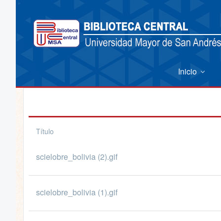
Inicio
Título
scielobre_bolivia (2).gif
scielobre_bolivia (1).gif