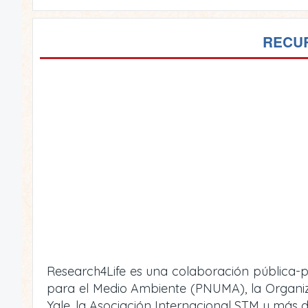
RECUR
Research4Life es una colaboración pública-p
para el Medio Ambiente (PNUMA), la Organizac
Yale, la Asociación Internacional STM y más d