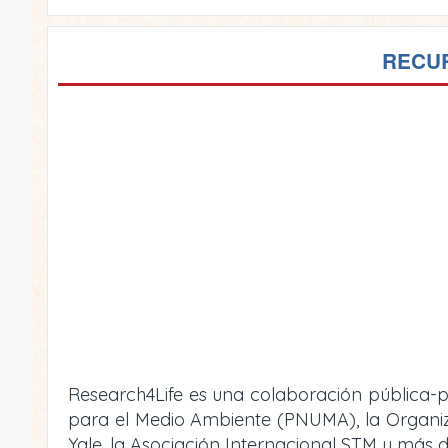
RECUR
Research4Life es una colaboración pública-p
para el Medio Ambiente (PNUMA), la Organizac
Yale, la Asociación Internacional STM y más d