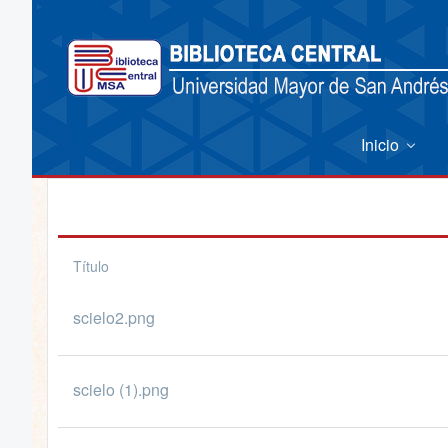
Inicio
Título
scielo2.png
scielo (1).png