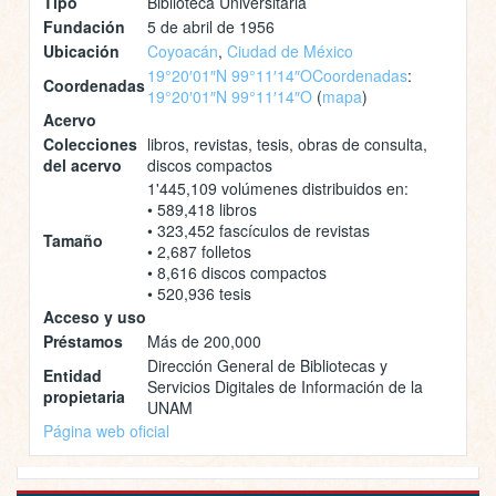
Tipo
Biblioteca Universitaria
Fundación
5 de abril de 1956
Ubicación
Coyoacán
,
Ciudad de México
19°20′01″N 99°11′14″O
Coordenadas
:
Coordenadas
19°20′01″N 99°11′14″O
(
mapa
)
Acervo
Colecciones
libros, revistas, tesis, obras de consulta,
del acervo
discos compactos
1'445,109 volúmenes distribuidos en:
• 589,418 libros
• 323,452 fascículos de revistas
Tamaño
• 2,687 folletos
• 8,616 discos compactos
• 520,936 tesis
Acceso y uso
Préstamos
Más de 200,000
Dirección General de Bibliotecas y
Entidad
Servicios Digitales de Información de la
propietaria
UNAM
Página web oficial