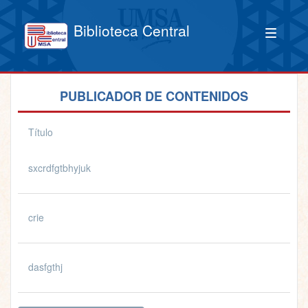
Biblioteca Central
PUBLICADOR DE CONTENIDOS
Título
sxcrdfgtbhyjuk
crie
dasfgthj