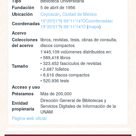
Tipo
Biblioteca Universitaria
Fundación
5 de abril de 1956
Ubicación
Coyoacán
,
Ciudad de México
19°20′01″N 99°11′14″O
Coordenadas
:
Coordenadas
19°20′01″N 99°11′14″O
(
mapa
)
Acervo
Colecciones
libros, revistas, tesis, obras de consulta,
del acervo
discos compactos
1'445,109 volúmenes distribuidos en:
• 589,418 libros
• 323,452 fascículos de revistas
Tamaño
• 2,687 folletos
• 8,616 discos compactos
• 520,936 tesis
Acceso y uso
Préstamos
Más de 200,000
Dirección General de Bibliotecas y
Entidad
Servicios Digitales de Información de la
propietaria
UNAM
Página web oficial