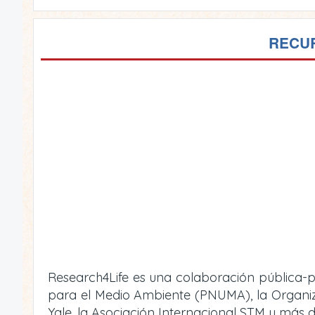
RECUR
Research4Life es una colaboración pública-p
para el Medio Ambiente (PNUMA), la Organizac
Yale, la Asociación Internacional STM y más d