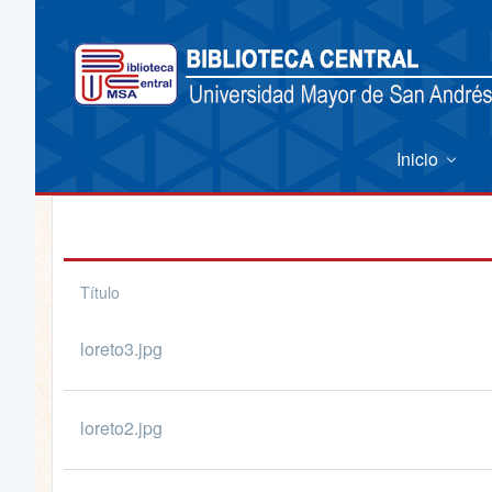
Inicio
Título
loreto3.jpg
loreto2.jpg