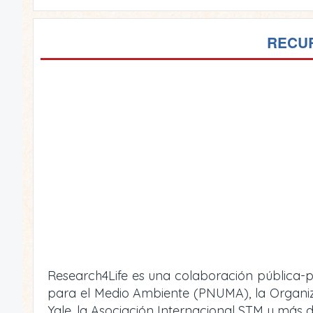
RECUR
Research4Life es una colaboración pública-p
para el Medio Ambiente (PNUMA), la Organizac
Yale, la Asociación Internacional STM y más d