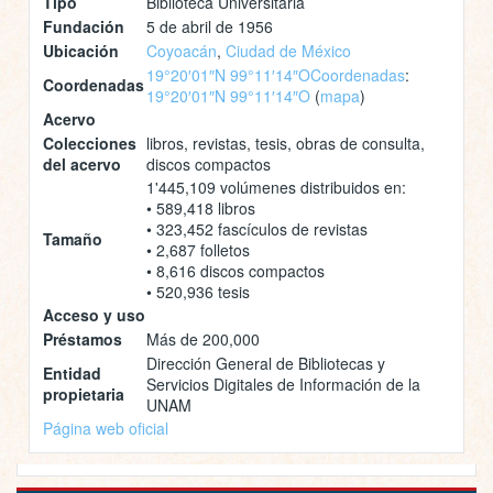
Tipo
Biblioteca Universitaria
Fundación
5 de abril de 1956
Ubicación
Coyoacán
,
Ciudad de México
19°20′01″N 99°11′14″O
Coordenadas
:
Coordenadas
19°20′01″N 99°11′14″O
(
mapa
)
Acervo
Colecciones
libros, revistas, tesis, obras de consulta,
del acervo
discos compactos
1'445,109 volúmenes distribuidos en:
• 589,418 libros
• 323,452 fascículos de revistas
Tamaño
• 2,687 folletos
• 8,616 discos compactos
• 520,936 tesis
Acceso y uso
Préstamos
Más de 200,000
Dirección General de Bibliotecas y
Entidad
Servicios Digitales de Información de la
propietaria
UNAM
Página web oficial