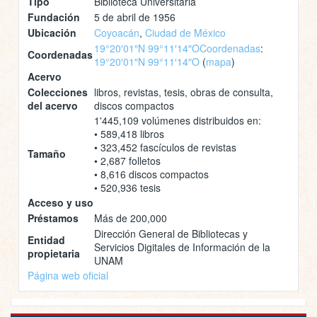
Tipo
Biblioteca Universitaria
Fundación
5 de abril de 1956
Ubicación
Coyoacán
,
Ciudad de México
19°20′01″N 99°11′14″O
Coordenadas
:
Coordenadas
19°20′01″N 99°11′14″O
(
mapa
)
Acervo
Colecciones
libros, revistas, tesis, obras de consulta,
del acervo
discos compactos
1'445,109 volúmenes distribuidos en:
• 589,418 libros
• 323,452 fascículos de revistas
Tamaño
• 2,687 folletos
• 8,616 discos compactos
• 520,936 tesis
Acceso y uso
Préstamos
Más de 200,000
Dirección General de Bibliotecas y
Entidad
Servicios Digitales de Información de la
propietaria
UNAM
Página web oficial