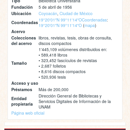
Tipo
Biblioteca Universitaria
Fundación
5 de abril de 1956
Ubicación
Coyoacán
,
Ciudad de México
19°20′01″N 99°11′14″O
Coordenadas
:
Coordenadas
19°20′01″N 99°11′14″O
(
mapa
)
Acervo
Colecciones
libros, revistas, tesis, obras de consulta,
del acervo
discos compactos
1'445,109 volúmenes distribuidos en:
• 589,418 libros
• 323,452 fascículos de revistas
Tamaño
• 2,687 folletos
• 8,616 discos compactos
• 520,936 tesis
Acceso y uso
Préstamos
Más de 200,000
Dirección General de Bibliotecas y
Entidad
Servicios Digitales de Información de la
propietaria
UNAM
Página web oficial