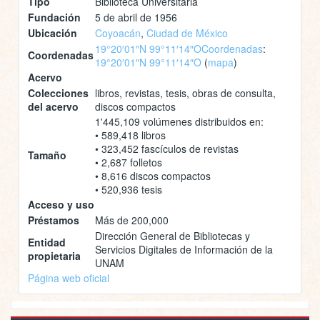
Tipo
Biblioteca Universitaria
Fundación
5 de abril de 1956
Ubicación
Coyoacán
,
Ciudad de México
19°20′01″N 99°11′14″O
Coordenadas
:
Coordenadas
19°20′01″N 99°11′14″O
(
mapa
)
Acervo
Colecciones
libros, revistas, tesis, obras de consulta,
del acervo
discos compactos
1'445,109 volúmenes distribuidos en:
• 589,418 libros
• 323,452 fascículos de revistas
Tamaño
• 2,687 folletos
• 8,616 discos compactos
• 520,936 tesis
Acceso y uso
Préstamos
Más de 200,000
Dirección General de Bibliotecas y
Entidad
Servicios Digitales de Información de la
propietaria
UNAM
Página web oficial