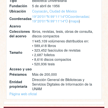
Tipo
Biblioteca Universitaria
Fundación
5 de abril de 1956
Ubicación
Coyoacán
,
Ciudad de México
19°20′01″N 99°11′14″O
Coordenadas
:
Coordenadas
19°20′01″N 99°11′14″O
(
mapa
)
Acervo
Colecciones
libros, revistas, tesis, obras de consulta,
del acervo
discos compactos
1'445,109 volúmenes distribuidos en:
• 589,418 libros
• 323,452 fascículos de revistas
Tamaño
• 2,687 folletos
• 8,616 discos compactos
• 520,936 tesis
Acceso y uso
Préstamos
Más de 200,000
Dirección General de Bibliotecas y
Entidad
Servicios Digitales de Información de la
propietaria
UNAM
Página web oficial