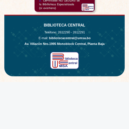
BIBLIOTECA CENTRAL
Teléfono:
2612290 - 2612291
E-mail:
bibliotecacentral@umsa.bo
Av. Villazón Nro.1995 Monoblock Central, Planta Baja