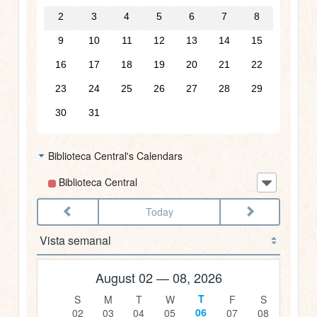
03:00
2
3
4
5
6
7
8
9
10
11
12
13
14
15
04:00
16
17
18
19
20
21
22
05:00
23
24
25
26
27
28
29
30
31
06:00
Biblioteca Central's Calendars
07:00
Biblioteca Central
08:00
Today
09:00
10:00
August 02 — 08, 2026
11:00
06
02
03
04
05
07
08