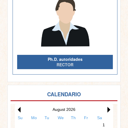
Ph.D. autoridades
RECTOR
00:00
CALENDARIO
01:00
August 2026
Su
Mo
Tu
We
Th
Fr
Sa
02:00
1